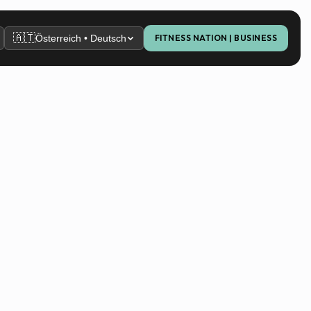
🇦🇹
Österreich • Deutsch
FITNESS NATION | BUSINESS