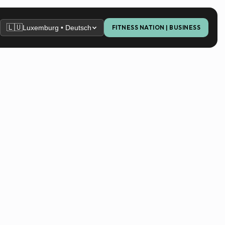
🇱🇺
Luxemburg • Deutsch
FITNESS NATION | BUSINESS