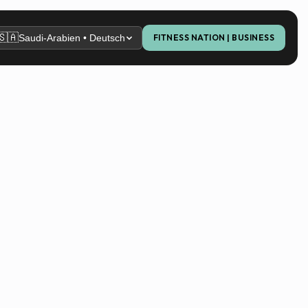
🇸🇦
Saudi-Arabien • Deutsch
FITNESS NATION | BUSINESS