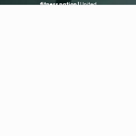
fitness nation |
United
United
Přidat lokaci
fitness nation |
Právní informace
Zásady ochrany osobních údajů