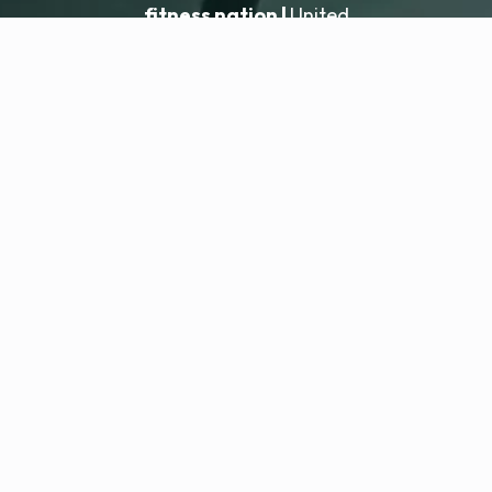
fitness nation |
United
United
Přidat lokaci
fitness nation |
Právní informace
Zásady ochrany osobních údajů