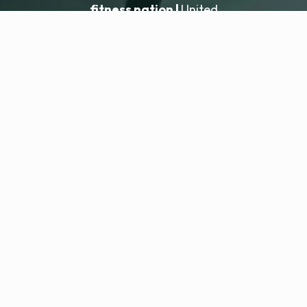
fitness nation |
United
United
Přidat lokaci
fitness nation |
Právní informace
Zásady ochrany osobních údajů