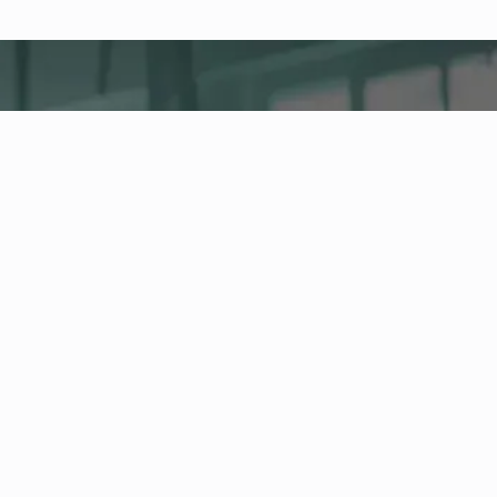
fitness nation |
Empresa
Company Health Center
La plataforma central para la salud, la actividad y
el fitness corporativo en su empresa. Gestione a
los empleados y los servicios de salud y siga la
evolución de sus indicadores de salud en el
Health Board.