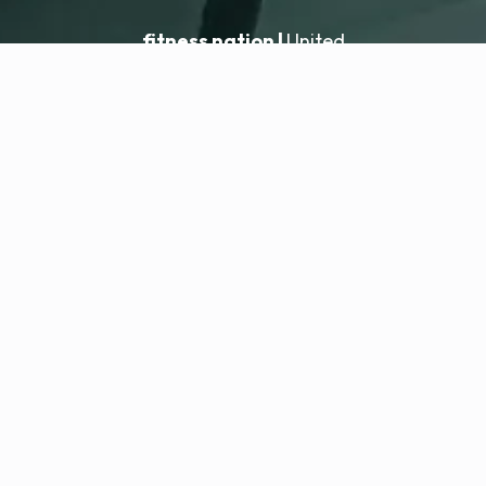
fitness nation |
United
United
Añadir ubicación
fitness nation |
Información legal