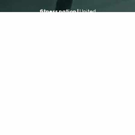
fitness nation |
United
United
Añadir ubicación
fitness nation |
Información legal