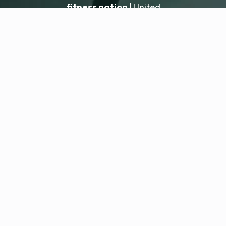
fitness nation |
United
United
Ajouter un établissement
fitness nation |
Mentions légales
Politique de confidentialité