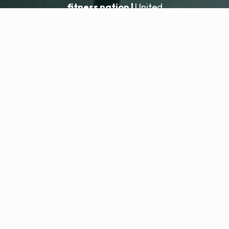
fitness nation |
United
United
Ajouter un établissement
fitness nation |
Mentions légales
Politique de confidentialité