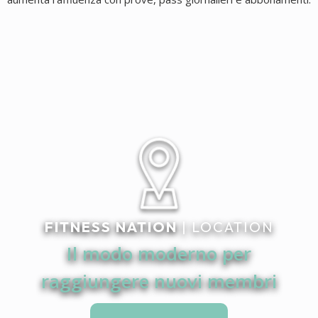
FITNESS NATION
| LOCATION
Il modo moderno per
raggiungere nuovi membri