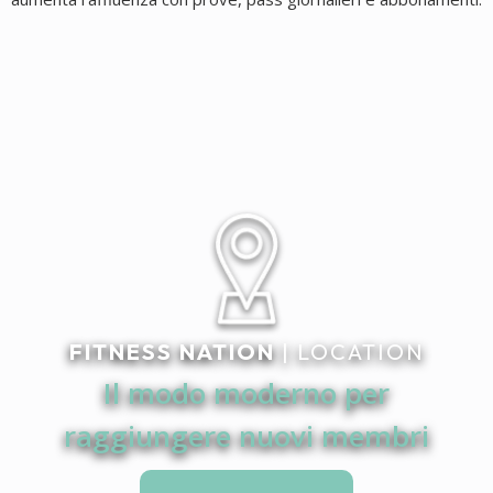
FITNESS NATION
| LOCATION
Il modo moderno per
raggiungere nuovi membri