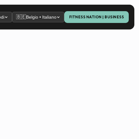
🇧🇪
di
Belgio • Italiano
FITNESS NATION | BUSINESS