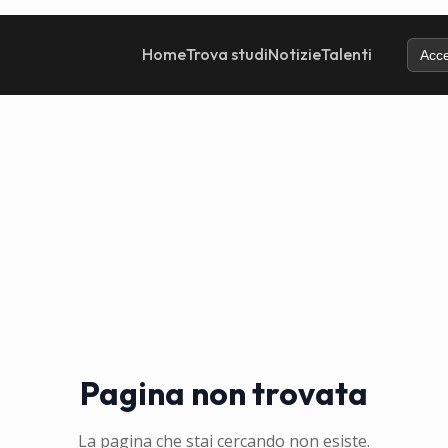
Home
Trova studi
Notizie
Talenti
Acce
Pagina non trovata
La pagina che stai cercando non esiste.