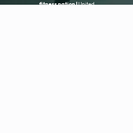
fitness nation |
United
United
Aggiungi sede
fitness nation |
Note legali
Informativa sulla privacy