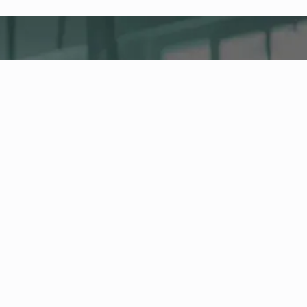
fitness nation |
Bedrijf
Company Health Center
Het centrale platform voor gezondheid, activiteit
en bedrijfsfitness in jouw onderneming. Beheer
medewerkers en gezondheidsaanbod en volg de
ontwikkeling van je gezondheidscijfers in het
Health Board.