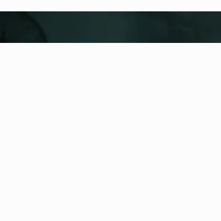
fitness nation |
United
United
Locatie toevoegen