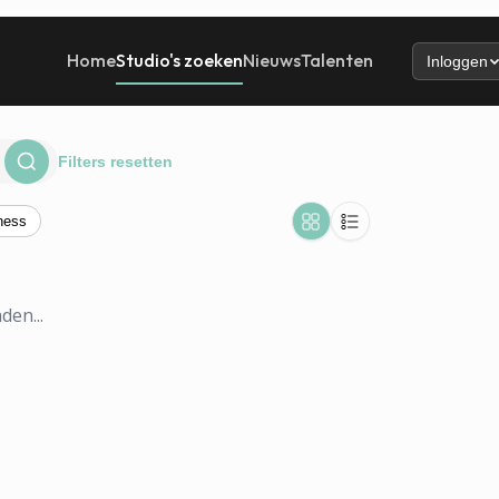
Home
Studio's zoeken
Nieuws
Talenten
Inloggen
Filters resetten
ness
den...