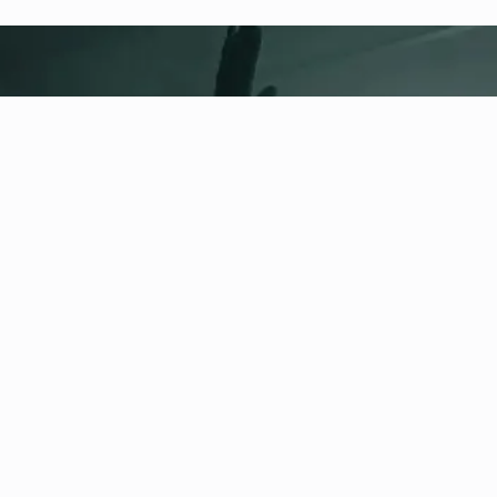
fitness nation |
Juridisch
Privacybeleid
Algemene voorwaarden
Colofon
Veiligheid en
verantwoordelijkheid