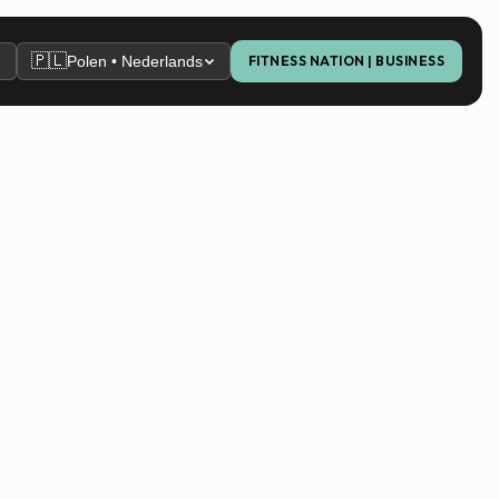
🇵🇱
Polen • Nederlands
FITNESS NATION | BUSINESS