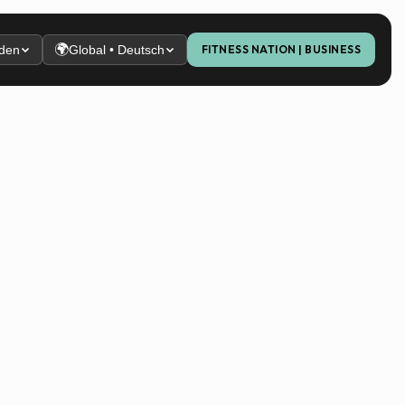
🌍
den
Global • Deutsch
FITNESS NATION | BUSINESS