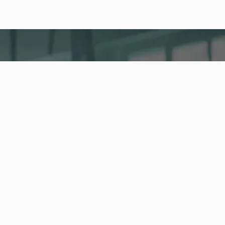
fitness nation |
Firma
Company Health Center
Centralna platforma dla zdrowia, aktywności i
fitnessu firmowego w Twoim przedsiębiorstwie.
Zarządzaj pracownikami i ofertą zdrowotną oraz
śledź rozwój wskaźników zdrowotnych w Health
Board.