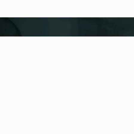
fitness nation |
United
United
Dodaj lokalizację