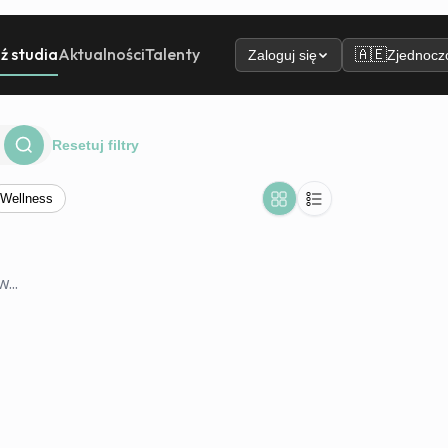
ź studia
Aktualności
Talenty
🇦🇪
Zaloguj się
Zjednoczo
Resetuj filtry
Wellness
...