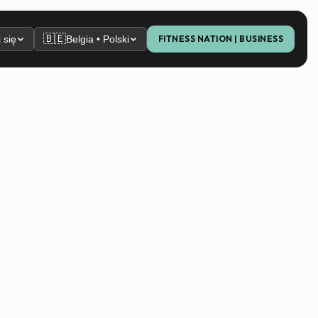
🇧🇪
 się
Belgia • Polski
FITNESS NATION | BUSINESS