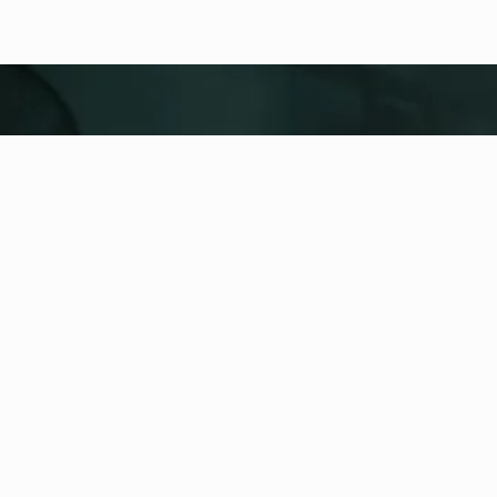
fitness nation |
United
United
Dodaj lokalizację