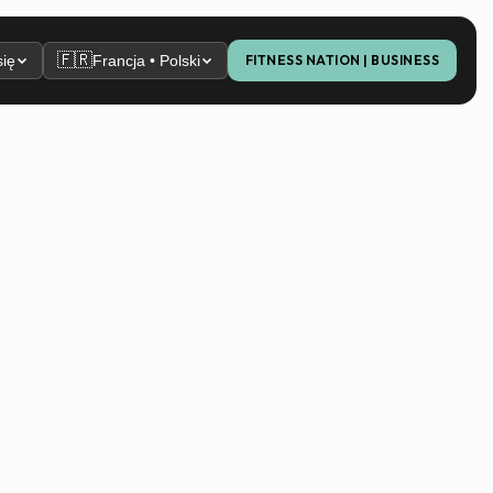
🇫🇷
się
Francja • Polski
FITNESS NATION | BUSINESS