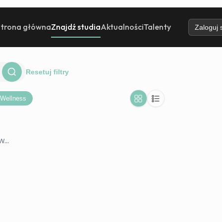
Strona główna
Znajdź studia
Aktualności
Talenty
Zaloguj 
Resetuj filtry
Wellness
...