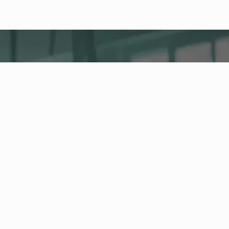
fitness nation |
Firma
Company Health Center
Centralna platforma dla zdrowia, aktywności i
fitnessu firmowego w Twoim przedsiębiorstwie.
Zarządzaj pracownikami i ofertą zdrowotną oraz
śledź rozwój wskaźników zdrowotnych w Health
Board.