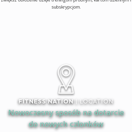
subskrypcjom.
FITNESS NATION
| LOCATION
Nowoczesny sposób na dotarcie
do nowych członków