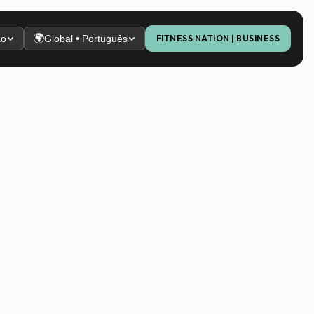
🌍
ão
Global • Português
FITNESS NATION | BUSINESS