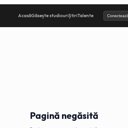
Acasă
Găsește studiouri
Știri
Talente
Conectează
Pagină negăsită