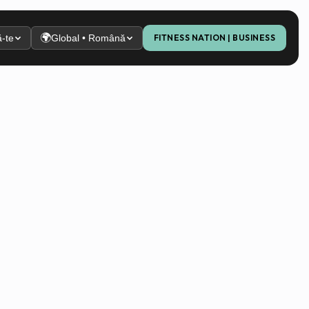
🌍
-te
Global • Română
FITNESS NATION | BUSINESS