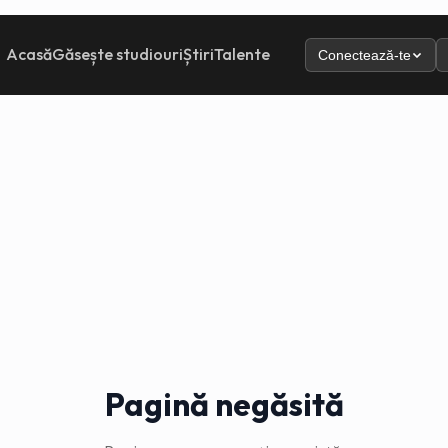
Acasă
Găsește studiouri
Știri
Talente
Conectează-te
Pagină negăsită