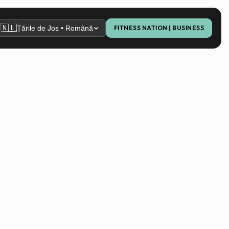
🇳🇱
Țările de Jos • Română
FITNESS NATION | BUSINESS