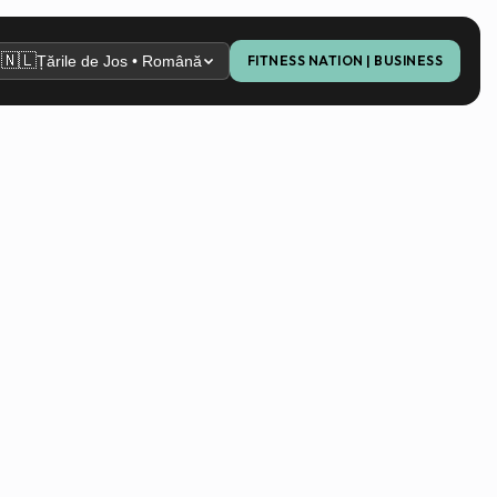
🇳🇱
Țările de Jos • Română
FITNESS NATION | BUSINESS