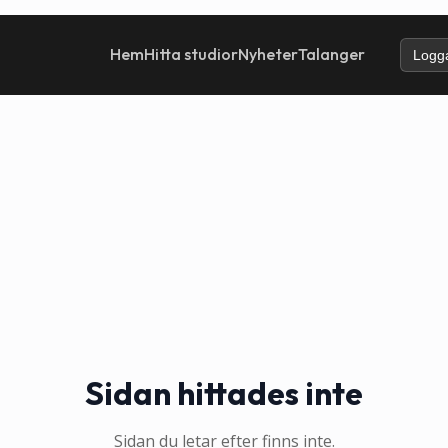
Hem
Hitta studior
Nyheter
Talanger
Logga
Sidan hittades inte
Sidan du letar efter finns inte.