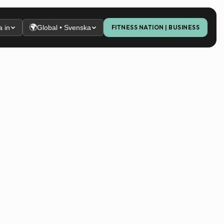
🌍
 in
Global • Svenska
FITNESS NATION | BUSINESS