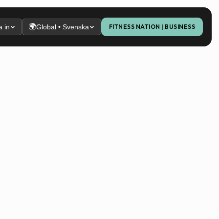
🌍
 in
Global • Svenska
FITNESS NATION | BUSINESS