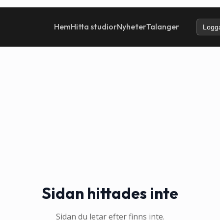
Hem
Hitta studior
Nyheter
Talanger
Logga
Sidan hittades inte
Sidan du letar efter finns inte.