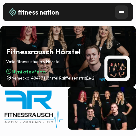
fitness nation
Fitnessrausch Hörstel
Vaše fitness studio v Hörstel
Nyní otevřeno
Německo, 48477 Hörstel Raiffeisenstraße 2