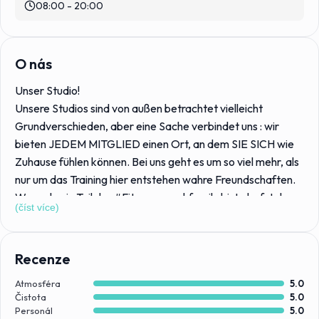
08:00 - 20:00
O nás
Unser Studio!
Unsere Studios sind von außen betrachtet vielleicht
Grundverschieden, aber eine Sache verbindet uns : wir
bieten JEDEM MITGLIED einen Ort, an dem SIE SICH wie
Zuhause fühlen können. Bei uns geht es um so viel mehr, als
nur um das Training hier entstehen wahre Freundschaften.
Wenn du ein Teil der #Fitnessrauschfamily bist, darfst du
(číst více)
dich auf ein familiäres Studio einstellen, bei dem du von
Anfang deiner Reise an begleitet wirst und bei deinem
Trainingsprozess unterstützt wirst.
Recenze
Atmosféra
5.0
Trotz vieler Änderungen wird Fitnessrausch immer der Ort
Čistota
5.0
sein, an dem dir jederzeit jemand aus unserem Team bei
Personál
5.0