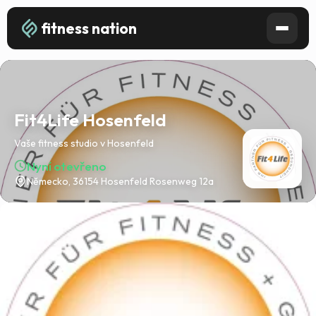
fitness nation
Fit4Life Hosenfeld
Vaše fitness studio v Hosenfeld
Nyní otevřeno
Německo, 36154 Hosenfeld Rosenweg 12a