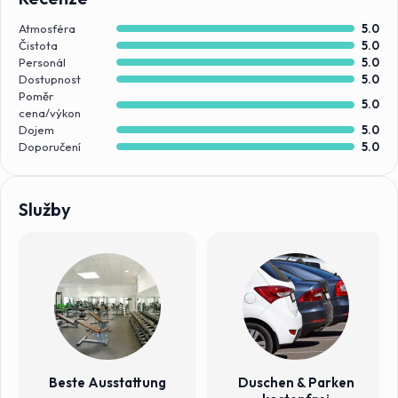
Atmosféra
5.0
Čistota
5.0
Personál
5.0
Dostupnost
5.0
Poměr
5.0
cena/výkon
Dojem
5.0
Doporučení
5.0
Služby
Beste Ausstattung
Duschen & Parken