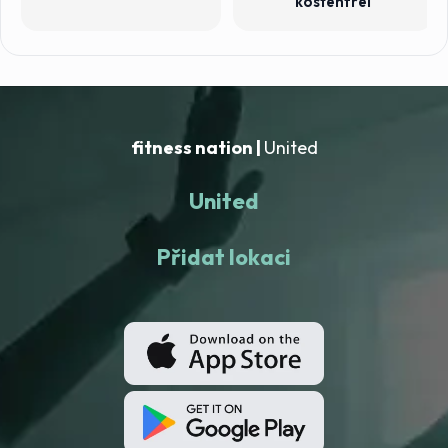
kostenfrei
fitness nation |
United
United
Přidat lokaci