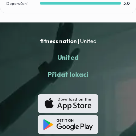
Doporučení
5.0
fitness nation |
United
United
Přidat lokaci