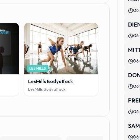
06:
FIT/ONE
DIE
Virtual Yogilat
06:
Virtual Yogilates
MIT
06:
LES MILLS
DON
LesMills Bodyattack
06:
LesMills Bodyattack
FRE
06:
SAM
06: