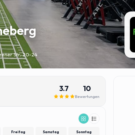
neberg
zener Str. 20-24
3.7
10
Bewertungen
Freitag
Samstag
Sonntag