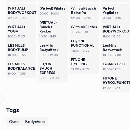
(VIRTUAL)
(Virtual) Pilates
(Virtual) Bauch
Virtual
BODYWORKOUT
Beine Po
Yogilates
09:00 - 10:00
09:00 - 10:00
09:00 - 09:45
09:30 - 10:30
(VIRTUAL)
(VIRTUAL)
Bauch +
(Virtual) Pilates
(VIRTUAL)
YOGA
Rücken
BODYWORKOU
10:30 - 11:30
10:30 - 11:25
10:30 - 11:15
11:00 - 12:00
FIT/ONE
LES MILLS
LesMills
FUNCTIONAL
LesMills
BODYPUMP
Bodyattack
Bodyattack
18:00 - 19:00
18:00 - 18:55
18:00 - 19:00
18:00 - 19:00
FIT/ONE
LES MILLS
FIT/ONE
CYCLING
LesMills Core
BODYBALANCE
BAUCH
19:00 - 19:55
19:00 - 19:30
EXPRESS
19:00 - 19:55
19:00 - 20:00
FIT/ONE
HYROX/FUNCT
19:00 - 19:45
Tags
Gyms
Bodycheck