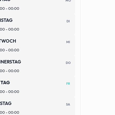
MO
00 - 00:00
FIT/ONE
FIT/ONE
NSTAG
DI
es
FIT/ONE
(VIRT
00 - 00:00
HYROX/FUNCTIONAL
Bewegun
es in Ei
Fläche
TWOCH
diesen E
MI
verschi
bewusst
00 - 00:00
werden 
ausglei
NERSTAG
DO
00 - 00:00
ITAG
FR
00 - 00:00
STAG
SA
00 - 00:00