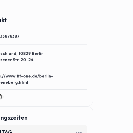
akt
 33878387
schland, 10829 Berlin
zener Str. 20-24
s://www.fit-one.de/berlin-
oeneberg.html
ungszeiten
NTAG