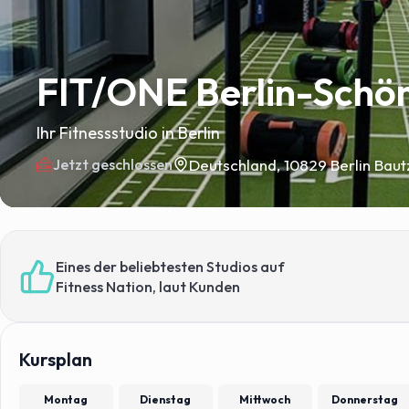
FIT/ONE Berlin-Schö
Ihr Fitnessstudio in Berlin
Deutschland, 10829 Berlin Baut
Jetzt geschlossen
Eines der beliebtesten Studios auf
Fitness Nation, laut Kunden
Kursplan
Montag
Dienstag
Mittwoch
Donnerstag