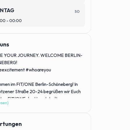
NTAG
Großer
angenehme Atmosphäre
SO
reihantelbereich bis zu
00 - 00:00
60KG
uns
E YOUR JOURNEY. WELCOME BERLIN-
EBERG!
eexcitement #whoareyou
mmen im FIT/ONE Berlin-Schöneberg! In
utzener Straße 20-24 begrüßen wir Euch
iten FIT/ONE der Hauptstadt.
esen)
50m² erwartet Euch Fitness der
tive: Neueste und modernste Fitness-
rtungen
von Hammer Strength und Life Fitness,