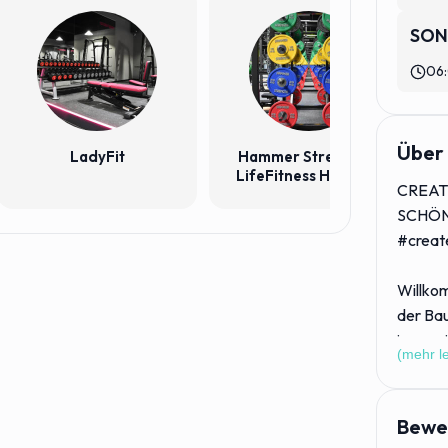
SON
F
06:
Über 
LadyFit
Hammer Strength &
LifeFitness High End
CREAT
Geräte
SCHÖN
#creat
Willko
der Ba
im zwe
(mehr l
Auf 4.2
Superla
Bewe
Geräte 