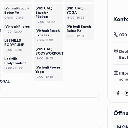
(Virtual) Bauch
(VIRTUAL)
(VIRTUAL)
Beine Po
Bauch +
YOGA
Rücken
09:00 - 09:45
18:00 - 18:55
Kont
09:00 - 10:00
(Virtual) Pilates
(Virtual) Bauch
T
(Virtual) Bauch
Beine Po
11:00 - 12:00
030
Express
19:00 - 19:45
17:30 - 18:00
LES MILLS
BODYPUMP
(VIRTUAL)
18:00 - 18:55
Deut
BODYWORKOUT
Baut
18:00 - 18:55
LesMills
Bodycombat
(Virtual) Power
19:00 - 20:00
Yoga
http
19:00 - 19:55
sch
IONAL
Öffn
MO