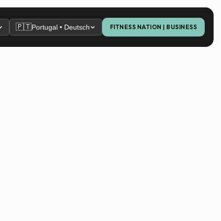
🇵🇹
Portugal • Deutsch
FITNESS NATION | BUSINESS