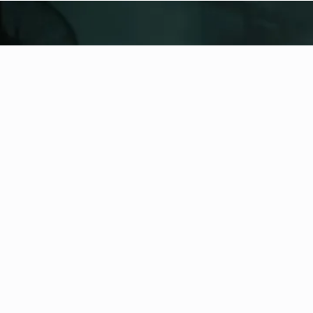
fitness nation |
United
United
Location hinzufügen