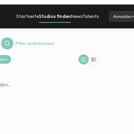
Startseite
Studios finden
News
Talents
Anmelden
Filter zurücksetzen
ness
en...