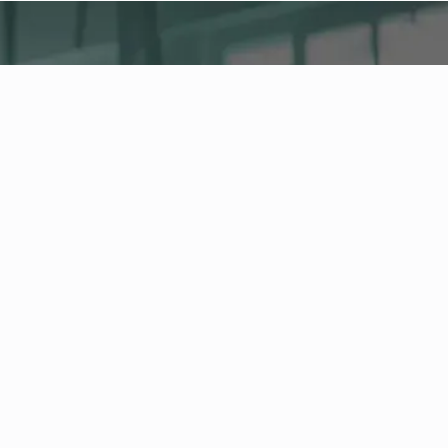
fitness nation |
Company
Company Health Center
Die zentrale Plattform für Gesundheit, Aktivität
und Firmenfitness in Ihrem Unternehmen.
Verwalten Sie Mitarbeitende und
Gesundheitsangebote und verfolgen Sie die
Entwicklung Ihrer Gesundheitskennzahlen im
Health Board.