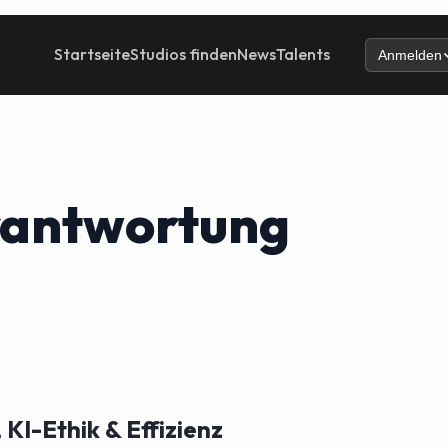
Startseite
Studios finden
News
Talents
Anmelden
erantwortung
KI-Ethik & Effizienz