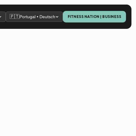
🇵🇹
Portugal • Deutsch
FITNESS NATION | BUSINESS