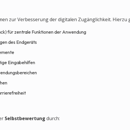
 zur Verbesserung der digitalen Zugänglichkeit. Hierzu 
ack) für zentrale Funktionen der Anwendung
ngen des Endgeräts
lemente
ige Eingabehilfen
wendungsbereichen
chen
rierefreiheit
ner
Selbstbewertung
durch: