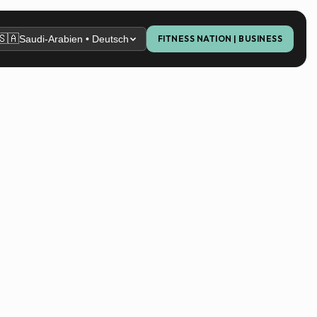
🇸🇦
Saudi-Arabien • Deutsch
FITNESS NATION | BUSINESS