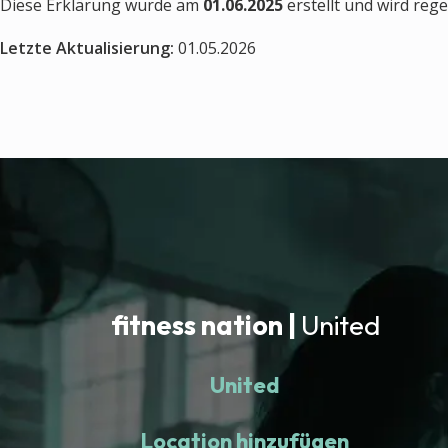
Diese Erklärung wurde am
01.06.2025
erstellt und wird reg
Letzte Aktualisierung:
01.05.2026
fitness nation |
United
United
Location hinzufügen