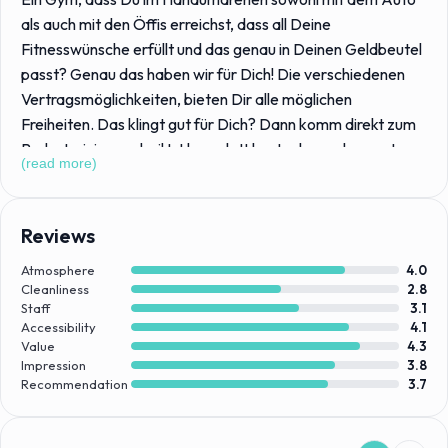
als auch mit den Öffis erreichst, dass all Deine
Fitnesswünsche erfüllt und das genau in Deinen Geldbeutel
passt? Genau das haben wir für Dich! Die verschiedenen
Vertragsmöglichkeiten, bieten Dir alle möglichen
Freiheiten. Das klingt gut für Dich? Dann komm direkt zum
Probetraining vorbei! Ist komplett kostenlos und unser top
(read more)
geschultes Team zeigt Dir alles genaustens. Win Win
Situation oder? 😉
Reviews
Atmosphere
4.0
Cleanliness
2.8
Staff
3.1
Accessibility
4.1
Value
4.3
Impression
3.8
Recommendation
3.7