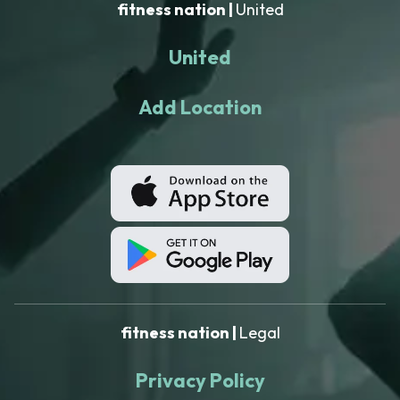
fitness nation |
United
kombiniert mit
einem guten
Gefühl im
United
Anschluss,
runden den
Kurs ab.
Add Location
fitness nation |
Legal
Privacy Policy