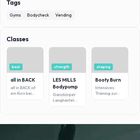
Tags
Gyms
Bodycheck
Vending
Classes
F
back
strength
shaping
E
e
all in BACK
LES MILLS
Booty Burn
a
D
Bodypump
all in BACK ist
Intensives
T
ein Kurs bei
Training zur
Ganzkörper
F
dem alle
Staffung der
Langhantel
Stabilisatoren
Problem-
Workout mit
F
der
Zonen Bauch,
energiegeladener
Wirbelsäule
Oberschenkel
Musik.
trainiert
und Gesäß.
werden. Ein
gezieltes
Training