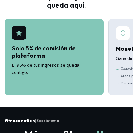
queda aquí.
Solo 5% de comisión de
Monet
plataforma
Gana dir
El 95% de tus ingresos se queda
Coachi
contigo.
Áreas 
Membre
fitness nation
|
Ecosistema