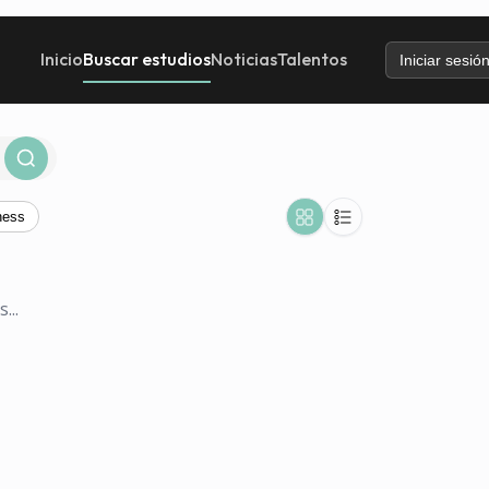
Inicio
Buscar estudios
Noticias
Talentos
Iniciar sesió
ness
...