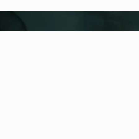
fitness nation |
United
United
Añadir ubicación