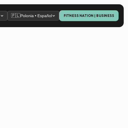
🇵🇱
n
Polonia • Español
FITNESS NATION | BUSINESS