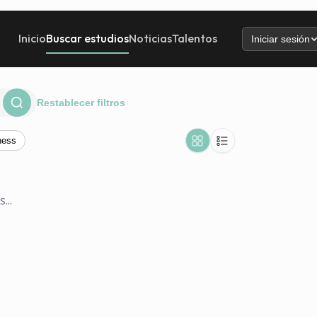
Inicio
Buscar estudios
Noticias
Talentos
Iniciar sesión
Restablecer filtros
ness
...