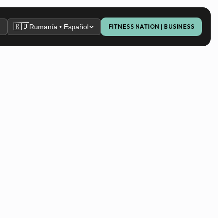
🇷🇴
Rumanía • Español
FITNESS NATION | BUSINESS