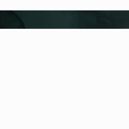
fitness nation |
United
United
Añadir ubicación