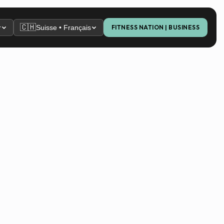
🇨🇭
r
Suisse • Français
FITNESS NATION | BUSINESS