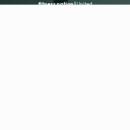
fitness nation |
United
United
Ajouter un établissement
fitness nation |
Mentions légales
Politique de confidentialité