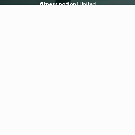
fitness nation |
United
United
Ajouter un établissement
fitness nation |
Mentions légales
Politique de confidentialité