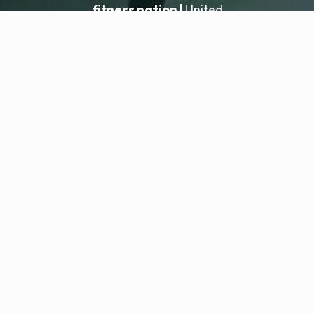
fitness nation |
United
United
Ajouter un établissement
fitness nation |
Mentions légales
Politique de confidentialité