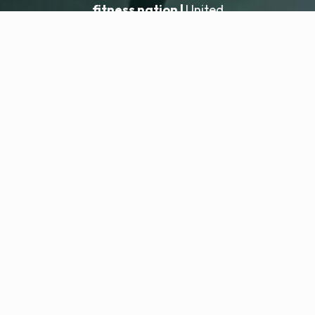
fitness nation |
United
United
Ajouter un établissement
fitness nation |
Mentions légales
Politique de confidentialité