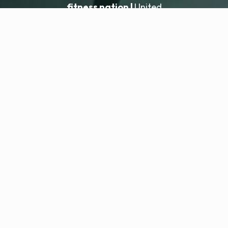
fitness nation |
United
United
Aggiungi sede
fitness nation |
Note legali
Informativa sulla privacy