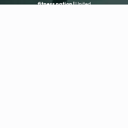
fitness nation |
United
United
Aggiungi sede
fitness nation |
Note legali
Informativa sulla privacy