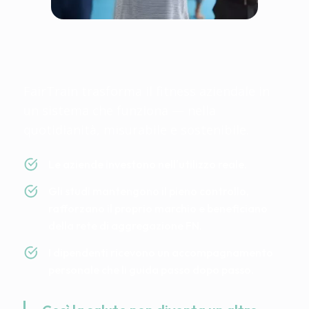
Fairtrain è equo perché
tutti vincono
FairTrain trasforma il fitness aziendale in
un sistema che funziona — nella
quotidianità, misurabile e sostenibile.
Le aziende investono nell'utilizzo reale.
Gli studi mantengono il pieno controllo,
rafforzano il proprio marchio e beneficiano
della rete di aggregazione FN.
I dipendenti ricevono un accompagnamento
personale che li guida passo dopo passo.