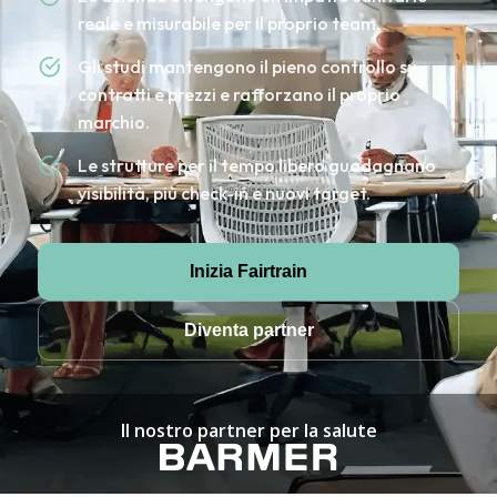
reale e misurabile per il proprio team.
Gli studi mantengono il pieno controllo su
contratti e prezzi e rafforzano il proprio
marchio.
Le strutture per il tempo libero guadagnano
visibilità, più check-in e nuovi target.
Inizia Fairtrain
Diventa partner
Il nostro partner per la salute