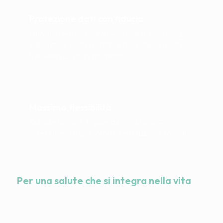
Protezione dati con fiducia
I tuoi dati restano privati — archiviati in sicurezza,
elaborati in modo protetto e tracciabili in modo
trasparente in ogni momento.
Massima flessibilità
Durante lo sport, in palestra o in ufficio —
accessibile in ogni momento e utilizzabile ovunque.
Per una salute che si integra nella vita