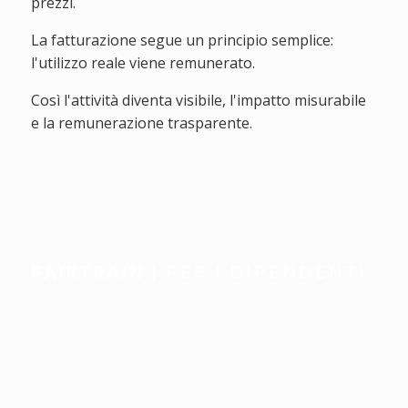
prezzi.
La fatturazione segue un principio semplice:
l'utilizzo reale viene remunerato.
Così l'attività diventa visibile, l'impatto misurabile
e la remunerazione trasparente.
FAIRTRAIN
| PER I DIPENDENTI
Accompagnamento
individuale. Integrato
naturalmente nella