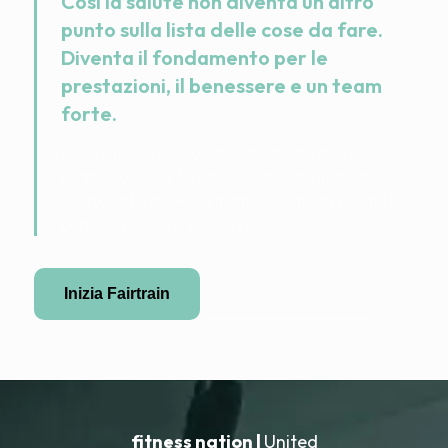
Così la salute non diventa un altro
punto sulla lista delle cose da fare.
Diventa il fondamento per le
prestazioni, il benessere e un team
forte.
FairTrain collega l'accompagnamento digitale con
partner locali sul territorio — gestito in modo
chiaro, fatturato equamente e costruito perché le
persone perseverino davvero.
Inizia Fairtrain
Diventa partner
fitness nation |
United