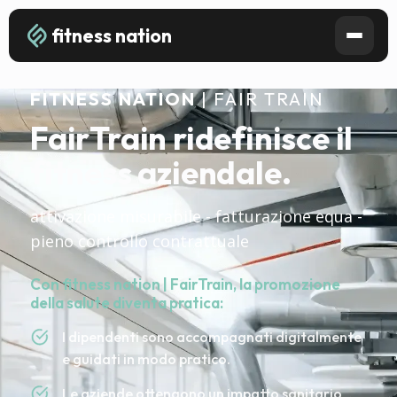
fitness nation
FITNESS NATION
| FAIR TRAIN
FairTrain ridefinisce il
fitness aziendale.
attivazione misurabile - fatturazione equa -
pieno controllo contrattuale
Con fitness nation | FairTrain, la promozione
della salute diventa pratica:
I dipendenti sono accompagnati digitalmente
e guidati in modo pratico.
Le aziende ottengono un impatto sanitario