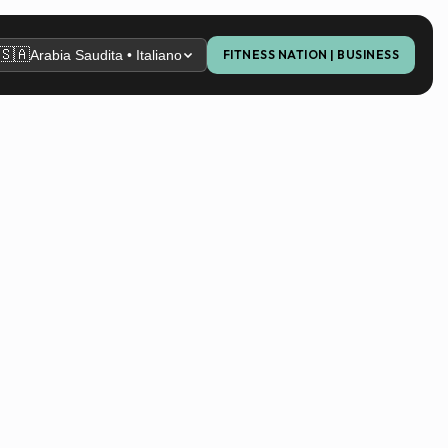
🇸🇦
Arabia Saudita • Italiano
FITNESS NATION | BUSINESS