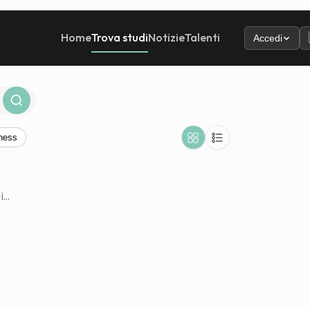
Home
Trova studi
Notizie
Talenti
Accedi
ness
..