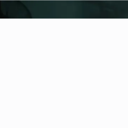
fitness nation |
United
United
Aggiungi sede