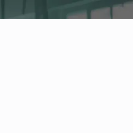
fitness nation |
Azienda
Company Health Center
La piattaforma centrale per salute, attività e
fitness aziendale nella tua azienda. Gestisci
dipendenti e offerte per la salute e monitora
l'andamento dei tuoi indicatori di salute
nell'Health Board.