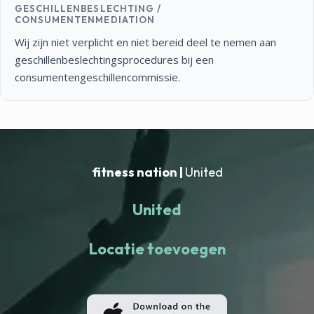
GESCHILLENBESLECHTING /
CONSUMENTENMEDIATION
Wij zijn niet verplicht en niet bereid deel te nemen aan
geschillenbeslechtingsprocedures bij een
consumentengeschillencommissie.
fitness nation |
United
United
Locatie toevoegen