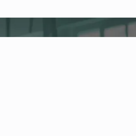
fitness nation |
Firma
Company Health Center
Centralna platforma dla zdrowia, aktywności i
fitnessu firmowego w Twoim przedsiębiorstwie.
Zarządzaj pracownikami i ofertą zdrowotną oraz
śledź rozwój wskaźników zdrowotnych w Health
Board.