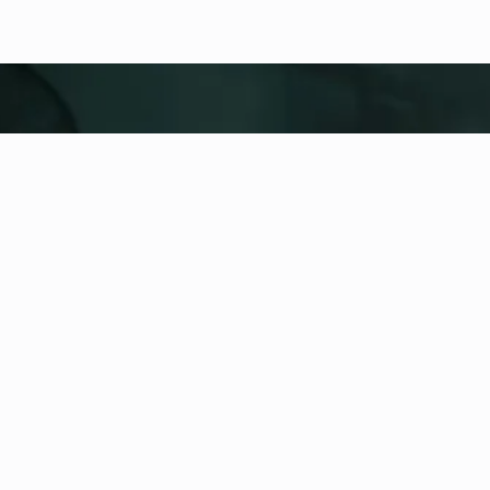
fitness nation |
United
United
Dodaj lokalizację