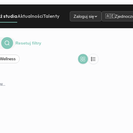
ź studia
Aktualności
Talenty
🇦🇪
Zaloguj się
Zjednoczo
Resetuj filtry
Wellness
...