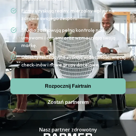
Firmy uzyskują realny, mierzalny wpływ na
zdrowie swojego zespołu.
Studia zachowują pełną kontrolę nad
umowami i cenami oraz wzmacniają swoją
markę.
Obiekty rekreacyjne zyskują widoczność, więcej
check-inów i nowe grupy docelowe.
Rozpocznij Fairtrain
Zostań partnerem
Nasz partner zdrowotny