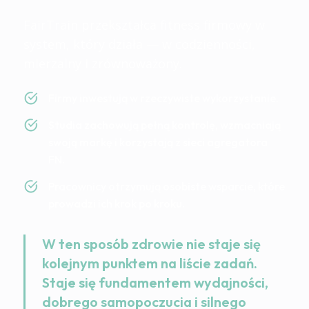
FairTrain przekształca fitness firmowy w
system, który działa — w codzienności,
mierzalny i zrównoważony.
Firmy inwestują w rzeczywiste wykorzystanie.
Studia zachowują pełną kontrolę, wzmacniają
swoją markę i korzystają z sieci agregatora
FN.
Pracownicy otrzymują osobiste wsparcie, które
prowadzi ich krok po kroku.
W ten sposób zdrowie nie staje się
kolejnym punktem na liście zadań.
Staje się fundamentem wydajności,
dobrego samopoczucia i silnego