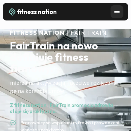
fitness nation
FITNESS NATION
| FAIR TRAIN
FairTrain na nowo
definiuje fitness
firmowy.
mierzalna aktywizacja - uczciwe rozliczenia -
pełna kontrola umów
Z fitness nation | FairTrain promocja zdrowia
staje się praktyczna:
Pracownicy są wspierani cyfrowo i prowadzeni
w sposób praktyczny.