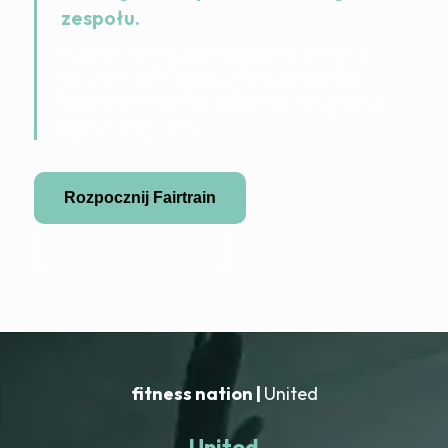
zespołu.
FairTrain łączy cyfrowe wsparcie z lokalnymi
partnerami na miejscu — jasno zarządzane,
uczciwie rozliczane i zbudowane tak, aby ludzie
naprawdę wytrwali.
Rozpocznij Fairtrain
Zostań partnerem
fitness nation |
United
United