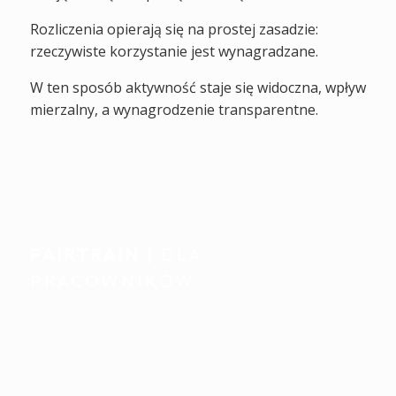
Rozliczenia opierają się na prostej zasadzie:
rzeczywiste korzystanie jest wynagradzane.
W ten sposób aktywność staje się widoczna, wpływ
mierzalny, a wynagrodzenie transparentne.
FAIRTRAIN
| DLA
PRACOWNIKÓW
Indywidualne wsparcie.
Płynnie zintegrowane z
codziennością.