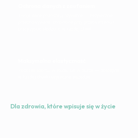
Ochrona danych z zaufaniem
Twoje dane pozostają prywatne — bezpiecznie
przechowywane, chronione przy przetwarzaniu i
przejrzyście śledzone w każdej chwili.
Maksymalna elastyczność
Podczas sportu, w studiu lub w biurze — dostępne
w każdej chwili i użyteczne wszędzie.
Dla zdrowia, które wpisuje się w życie